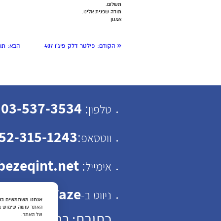
תשלום.
תודה שפנית אלינו.
אמנון
«
הקודם:
פילטר דלק פיג'ו 407
הבא:
תופע
03-537-3534
:
טלפון
52-315-1243
:
ווטסאפ
ezeqint.net
:
אימייל
Waze
ניווט ב-
אנחנו משתמשים בעו
האתר עושה שימוש בעו
כתובת: רחוב ישראל ב"ק 30 תל
של האתר.