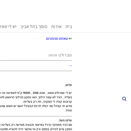
בית
אודות
מוסך בתל אביב
יש לי שאל
⇐
שאלות מהפורום
שברולט אוואו
→
שלום,
יש לי שברולט אוואו , שנת 2008 
בעליה , הגיר לא עובר הילוך, הוא נתקע בהילוך הראשון ולא 
חיפוש
קרובות קורה לי המקרה, וזה רק בעליות .
מדוע זה קורה? מה יכולה להיות הבעיה? האם יש חשש שהגי
תודה
שלום משה
אם הגיר מתפקד כרגיל במישור והבעיה מופיעה רק בעליות נ
כמובן שיש לבדוק במוסך ורק אז אפשר יהיה להוציא מסקנות