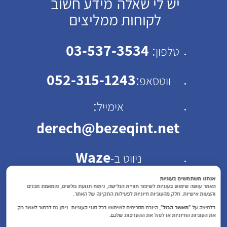
יש לי שאלה
מידע חשוב
לקוחות ממליצים
03-537-3534
:
טלפון
052-315-1243
:
ווטסאפ
:
אימייל
emhaderech@bezeqint.net
Waze
ניווט ב-
כתובת: רחוב ישראל ב"ק
אנחנו משתמשים בעוגיות
האתר עושה שימוש בעוגיות לשיפור חוויית הגלישה, ניתוח תנועת גולשים, והתאמת תכנים
והצעות אישיות. חלק מהעוגיות חיוניות לפעילות התקינה של האתר.
30 תל אביב
בלחיצה על
“מאשר הכול”
, הינכם מסכימים לשימוש בכל סוגי העוגיות. ניתן גם לבחור לאשר רק
את העוגיות החיוניות או לנהל את ההעדפות שלכם.