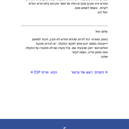
החדש אינו תקין) ומקרים כאלו של חוסר תקינות בלוח חדש יכולים
לקרות.. אשמח לשמוע מכם..
יגאל כהן
שלום יגאל
באופן טאורטי יכול להיות שהלוח החדש לא תקין, חיבור למחשב
דיאגנוזה במוסך יכוון אותך למקור התקלה. יש לבדוק תפקוד
האלטרנטור יתכן שהבעיה שם. בכל מקרה אם לא תתגברו על התקלה
אתה מוזמן אלינו, נשמח לעזור.
אמנון
»
«
הקודם:
רעש של צרצור
הבא:
נורית ESP