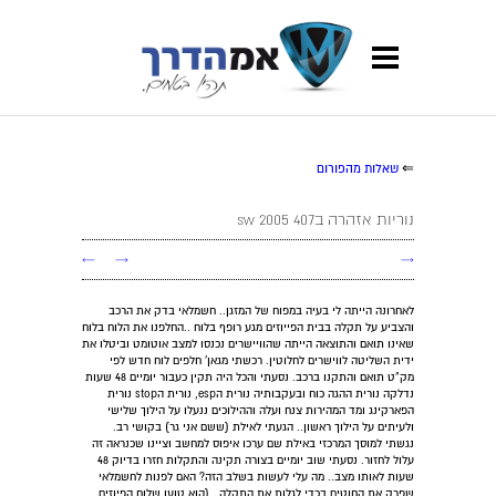
⇐
שאלות מהפורום
נוריות אזהרה ב407 sw 2005
←
→
→
לאחרונה הייתה לי בעיה במפוח של המזגן.. חשמלאי בדק את הרכב
והצביע על תקלה בבית הפייוזים מגע רופף בלוח ..החלפנו את הלוח בלוח
שאינו תואם והתוצאה הייתה שהוויישרים נכנסו למצב אוטומט וביטלו את
ידית השליטה לווישרים לחלוטין. רכשתי מגאן' חלפים לוח חדש לפי
מק"ט תואם והתקנו ברכב. נסעתי והכל היה תקין כעבור יומיים 48 שעות
נדלקה נורית ההגה כוח ובעקבותיה נורית הesp, נורית הstop נורית
הפארקינג ומד המהירות צנח ועלה וההילוכים ננעלו על הילוך שלישי
ולעיתים על הילוך ראשון.. הגעתי לאילת (ששם אני גר) בקושי רב.
נגשתי למוסך המרכזי באילת שם ערכו איפוס למחשב וציינו שכנראה זה
עלול לחזור. נסעתי שוב יומיים בצורה תקינה והתקלות חזרו בדיוק 48
שעות לאותו מצב.. מה עלי לעשות בשלב הזה? האם לפנות לחשמלאי
שפרק את החוטים בכדי לגלות את התקלה.. (הוא טוען שלוח הפיוזים