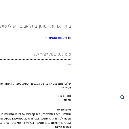
בית
אודות
מוסך בתל אביב
יש לי שאל
⇐
שאלות מהפורום
פיגו 308 שנת ייצור 209
→
שלום, מתז מים קדמי של המגבים הפסיק לעבוד, האחורי עוב
לעשות?
תודה רבה,
חיפוש
אריאל
שלום אריאל,
מתזים נוטים ליהסתם לעיתים קרובות אם לא משתמשים בנוז
אפשר לפתוח את הסתימה בעזרת סיכה כשמישהו מפעיל את ה
המתז כדי לנקות את הסתימה. בכל מקרה אני מזמין אותך אל
נותנים בחינם.