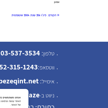
אמנון
«
הקודם:
פיג'ו 206 שנת 2004 אוטומטית
03-537-3534
:
טלפון
52-315-1243
:
ווטסאפ
ezeqint.net
:
אימייל
Waze
ניווט ב-
אנחנו משתמשים בעו
האתר עושה שימוש בעו
כתובת: רחוב ישראל ב"ק 30 תל
של האתר.