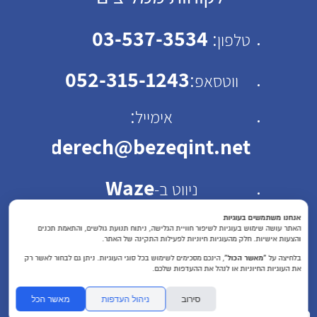
03-537-3534
:
טלפון
052-315-1243
:
ווטסאפ
:
אימייל
emhaderech@bezeqint.net
Waze
ניווט ב-
כתובת: רחוב ישראל ב"ק
אנחנו משתמשים בעוגיות
האתר עושה שימוש בעוגיות לשיפור חוויית הגלישה, ניתוח תנועת גולשים, והתאמת תכנים
והצעות אישיות. חלק מהעוגיות חיוניות לפעילות התקינה של האתר.
30 תל אביב
בלחיצה על
“מאשר הכול”
, הינכם מסכימים לשימוש בכל סוגי העוגיות. ניתן גם לבחור לאשר רק
את העוגיות החיוניות או לנהל את ההעדפות שלכם.
שעות פעילות : א'-ה'
סירוב
ניהול העדפות
מאשר הכל
חיפוש