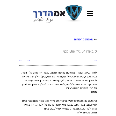
⇐
שאלות מהפורום
סובארו B4 גיר אוטומטי
←
→
→
לאחר נסיעה ועצירה מוחלטת ברמזור למשל, כאשר אני לוחץ על דוושת
הגז הרכב קופץ. נראה כאילו שעצרתי הגיר נתקע על הילוך שני ואז ירד
לראשון במכה. אימצתי לי דרך לעקוף את הבעייה בכך שאני עוזב את
הברייקס, הרכב מתחיל לנסוע לאט והגיר מוריד להילוך ראשון ואז לוחץ
על הגז. האם זה משהו רציני?
תודה
התופעה שאתה מדבר עליה מרמזת על בלאי מכני בגיר שכתוצאה ממנו
לחץ השמן בגיר נופל. כמובן שאי אפשר לדעת בלי לבדוק. אני מזמין
אותך לבדיקה, התקשר ל 0547993277 לקבוע מועד.
תודה שפנית אלינו