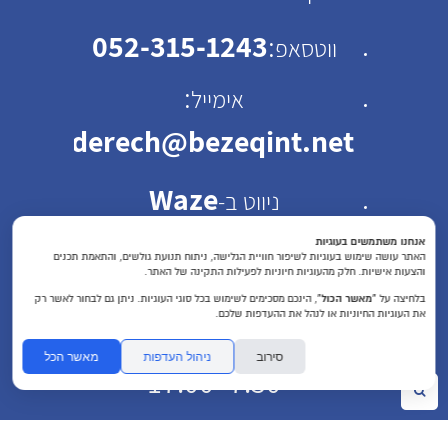
052-315-1243
:
ווטסאפ
:
אימייל
emhaderech@bezeqint.net
Waze
ניווט ב-
כתובת: רחוב ישראל ב"ק
אנחנו משתמשים בעוגיות
האתר עושה שימוש בעוגיות לשיפור חוויית הגלישה, ניתוח תנועת גולשים, והתאמת תכנים
והצעות אישיות. חלק מהעוגיות חיוניות לפעילות התקינה של האתר.
30 תל אביב
בלחיצה על
“מאשר הכול”
, הינכם מסכימים לשימוש בכל סוגי העוגיות. ניתן גם לבחור לאשר רק
את העוגיות החיוניות או לנהל את ההעדפות שלכם.
שעות פעילות : א'-ה'
סירוב
ניהול העדפות
מאשר הכל
7:30- 17:00
חיפוש