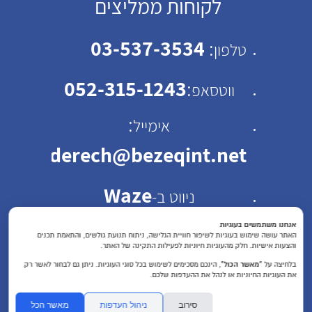
לקוחות ממליצים
03-537-3534
:
טלפון
052-315-1243
:
ווטסאפ
:
אימייל
emhaderech@bezeqint.net
Waze
ניווט ב-
כתובת: רחוב ישראל ב"ק
אנחנו משתמשים בעוגיות
האתר עושה שימוש בעוגיות לשיפור חוויית הגלישה, ניתוח תנועת גולשים, והתאמת תכנים
והצעות אישיות. חלק מהעוגיות חיוניות לפעילות התקינה של האתר.
30 תל אביב
בלחיצה על
“מאשר הכול”
, הינכם מסכימים לשימוש בכל סוגי העוגיות. ניתן גם לבחור לאשר רק
את העוגיות החיוניות או לנהל את ההעדפות שלכם.
שעות פעילות : א'-ה'
סירוב
ניהול העדפות
מאשר הכל