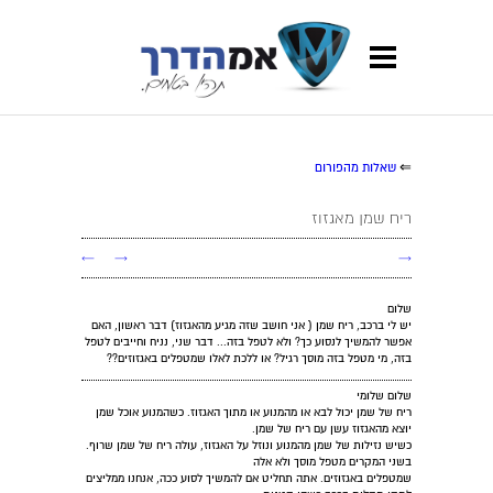
⇐
שאלות מהפורום
ריח שמן מאגזוז
←
→
→
שלום
יש לי ברכב, ריח שמן ( אני חושב שזה מגיע מהאגזוז) דבר ראשון, האם
אפשר להמשיך לנסוע כך? ולא לטפל בזה... דבר שני, נניח וחייבים לטפל
בזה, מי מטפל בזה מוסך רגיל? או ללכת לאלו שמטפלים באגזוזים??
שלום שלומי
ריח של שמן יכול לבא או מהמנוע או מתוך האגזוז. כשהמנוע אוכל שמן
יוצא מהאגזוז עשן עם ריח של שמן.
כשיש נזילות של שמן מהמנוע ונוזל על האגזוז, עולה ריח של שמן שרוף.
בשני המקרים מטפל מוסך ולא אלה
שמטפלים באגזוזים. אתה תחליט אם להמשיך לסוע ככה, אנחנו ממליצים