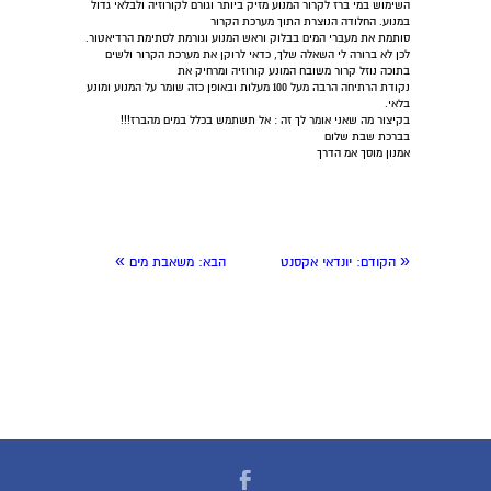
השימוש במי ברז לקרור המנוע מזיק ביותר וגורם לקורוזיה ולבלאי גדול
במנוע. החלודה הנוצרת התוך מערכת הקרור
סותמת את מעברי המים בבלוק וראש המנוע וגורמת לסתימת הרדיאטור.
לכן לא ברורה לי השאלה שלך, כדאי לרוקן את מערכת הקרור ולשים
בתוכה נוזל קרור משובח המונע קורוזיה ומרחיק את
נקודת הרתיחה הרבה מעל 100 מעלות ובאופן כזה שומר על המנוע ומונע
בלאי.
בקיצור מה שאני אומר לך זה : אל תשתמש בכלל במים מהברז!!!
בברכת שבת שלום
אמנון מוסך אמ הדרך
»
«
הקודם:
יונדאי אקסנט
הבא:
משאבת מים