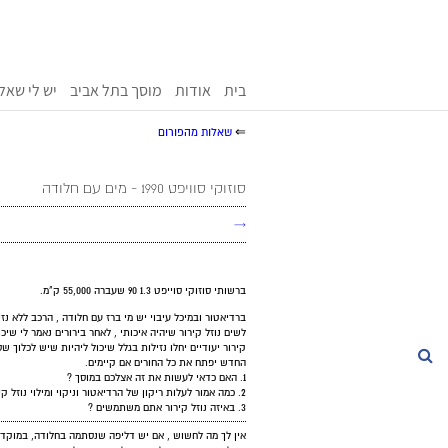
בית
אודות
מוסך בתל אביב
יש לי שאל
⇐
שאלות מהפורום
סוזוקי סוויפט 1990 - מים עם חלודה
→
ברשותי סוזוקי סוייפט 1.3 90 שעברה 55,000 ק"מ.
ברדיאטור ובמיכל עיבוי יש מי ברז עם חלודה , הרכב ללא נז
לשים נוזל קירור שיהיה איכותי , לאחר בירורים נאמר לי שיכ
קירור יעודיים יחלו נזילות בגלל שיכול ליהיות שיש לכלוך ש
חיפוש
החדש יפתח את כל החורים אם קיימים.
1. האם כדאי לעשות את זה אצלכם במוסך ?
2. כמה אמור לעלות ריקון של הרדיאטור וניקוי ומילוי נוזל קירור ?
3. באיזה נוזל קירור אתם משתמשים ?
אין לך מה לחשוש , אם יש דליפה שנסתמה בחלודה, במוקדם