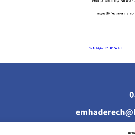
לשים נוזל קרור משובח כך תמנע
לכן אנו ממליצים להשתמש תמיד בנוזל קרור משובח שטמפרטורת הרתיחה שלו 130 מעלות
»
הבא:
יונדאי אקסנט
0
emhaderech@b
גיות