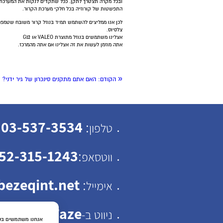
ובכל מקרה תצטרך לתקן. ככל שתקדים לנקות את המערכת ו
התפשטות של קורוזיה בכל חלקי מערכת הקרור.
צלסיוס.
אצלינו משתמשים בנוזל מתוצרת VALEO או G12
אתה מוזמן לעשות את זה אצלינו אם אתה מהמרכז.
«
הקודם:
האם אתם מתקנים סינכרון של גיר ידני?
03-537-3534
:
טלפון
52-315-1243
:
ווטסאפ
ezeqint.net
:
אימייל
Waze
ניווט ב-
אנחנו משתמשים בעו