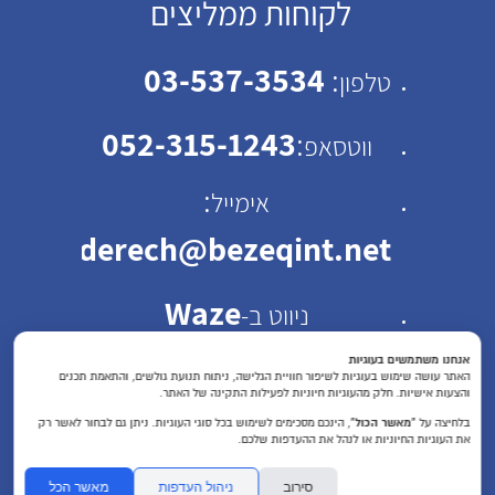
לקוחות ממליצים
03-537-3534
:
טלפון
052-315-1243
:
ווטסאפ
:
אימייל
emhaderech@bezeqint.net
Waze
ניווט ב-
כתובת: רחוב ישראל ב"ק
אנחנו משתמשים בעוגיות
האתר עושה שימוש בעוגיות לשיפור חוויית הגלישה, ניתוח תנועת גולשים, והתאמת תכנים
והצעות אישיות. חלק מהעוגיות חיוניות לפעילות התקינה של האתר.
30 תל אביב
בלחיצה על
“מאשר הכול”
, הינכם מסכימים לשימוש בכל סוגי העוגיות. ניתן גם לבחור לאשר רק
את העוגיות החיוניות או לנהל את ההעדפות שלכם.
שעות פעילות : א'-ה'
סירוב
ניהול העדפות
מאשר הכל