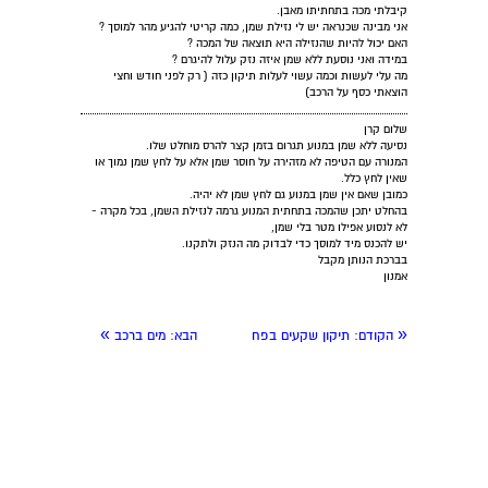
קיבלתי מכה בתחתיתו מאבן.
אני מבינה שכנראה יש לי נזילת שמן, כמה קריטי להגיע מהר למוסך ?
האם יכול להיות שהנזילה היא תוצאה של המכה ?
במידה ואני נוסעת ללא שמן איזה נזק עלול להיגרם ?
מה עלי לעשות וכמה עשוי לעלות תיקון כזה ( רק לפני חודש וחצי
הוצאתי כסף על הרכב)
שלום קרן
נסיעה ללא שמן במנוע תגרום בזמן קצר להרס מוחלט שלו.
המנורה עם הטיפה לא מזהירה על חוסר שמן אלא על לחץ שמן נמוך או
שאין לחץ כלל.
כמובן שאם אין שמן במנוע גם לחץ שמן לא יהיה.
בהחלט יתכן שהמכה בתחתית המנוע גרמה לנזילת השמן, בכל מקרה -
לא לנסוע אפילו מטר בלי שמן,
יש להכנס מיד למוסך כדי לבדוק מה הנזק ולתקנו.
בברכת הנותן מקבל
אמנון
»
«
הקודם:
תיקון שקעים בפח
הבא:
מים ברכב