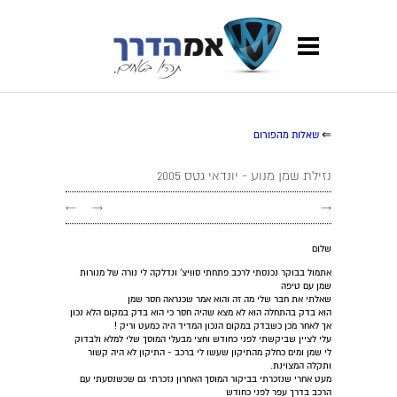
⇐
שאלות מהפורום
נזילת שמן מנוע - יונדאי גטס 2005
←
→
→
שלום
אתמול בבוקר נכנסתי לרכב פתחתי סוויצ' ונדלקה לי נורה של מנורות
שמן עם טיפה
שאלתי את חבר שלי מה זה והוא אמר שכנראה חסר שמן
הוא בדק בהתחלה הוא לא מצא שהיה חסר כי הוא בדק במקום הלא נכון
אך לאחר מכן כשבדק במקום הנכון המדיד היה כמעט וריק !
עלי לציין שביקשתי לפני כחודש וחצי מבעלי המוסך שלי למלא ולבדוק
לי שמן ומים כחלק מהתיקון שעשו לי ברכב - התיקון לא היה קשור
ותקלה המצוינת.
מעט אחרי שנזכרתי בביקור המוסך האחרון נזכרתי גם שכשנסעתי עם
הרכב בדרך עפר לפני כחודש