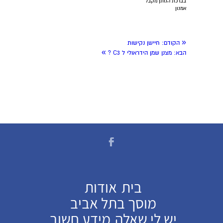
בברכת הנותן מקבל
אמנון
«
הקודם:
חיישן נקישות
»
הבא:
מצנן שמן הידראולי ל C3 ?
בית
אודות
מוסך בתל אביב
יש לי שאלה
מידע חשוב