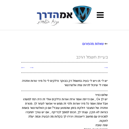
⇐
שאלות מהפורום
בעיית חשמל הרכב
←
→
→
יש לי c4 ויש לי בעיה בחשמל רק בבוקר נדלקים לי כל מיני נורות אזהרה
אמרו לי שיכול להיות שזה אלטרנטור
שלום כפיר
יש לך C4 , אם הייתה אומר איזה אורות נדלקים אולי זה היה רמז למשהו
אבל אתה אומר כל מיני אורות ולפי זה ממש אי אפשר לעזור לך. מנורת
אזהרה של המצבר דולקת בזמן שהמנוע עובד? אם כן האלטרנטור באמת
כנראה לא תקין. עצתי לך, הכנס למוסך לבדיקה , אם יש צורך יתחברו
למכונית עם מחשב דיאגנוזה ויגידו לך בקלות מה הבעיה וכמה יעלה
לתקנה.
שנה טובה