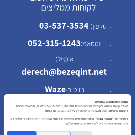
לקוחות ממליצים
03-537-3534
:
טלפון
052-315-1243
:
ווטסאפ
:
אימייל
emhaderech@bezeqint.net
Waze
ניווט ב-
כתובת: רחוב ישראל ב"ק
אנחנו משתמשים בעוגיות
האתר עושה שימוש בעוגיות לשיפור חוויית הגלישה, ניתוח תנועת גולשים, והתאמת תכנים
והצעות אישיות. חלק מהעוגיות חיוניות לפעילות התקינה של האתר.
30 תל אביב
בלחיצה על
“מאשר הכול”
, הינכם מסכימים לשימוש בכל סוגי העוגיות. ניתן גם לבחור לאשר רק
את העוגיות החיוניות או לנהל את ההעדפות שלכם.
שעות פעילות : א'-ה'