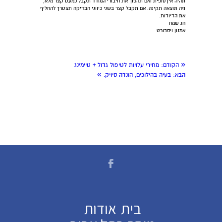
תהיה אין סופית ואם תהפוך את חיבורי המודד תקבל כמעט קצר מלא,
וזה תוצאה תקינה. אם תקבל קצר בשני כיווני הבדיקה תצטרך להחליף
את הדיודות.
חג שמח
אמנון ויסבורט
«
הקודם:
מחירי עלויות לטיפול גדול + טיימינג
»
הבא:
בעיה בהילוכים, הונדה סיויק.
בית
אודות