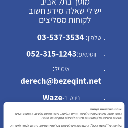
מוסך בתל אביב
יש לי שאלה
מידע חשוב
לקוחות ממליצים
03-537-3534
:
טלפון
052-315-1243
:
ווטסאפ
:
אימייל
emhaderech@bezeqint.net
Waze
ניווט ב-
כתובת: רחוב ישראל ב"ק
אנחנו משתמשים בעוגיות
האתר עושה שימוש בעוגיות לשיפור חוויית הגלישה, ניתוח תנועת גולשים, והתאמת תכנים
והצעות אישיות. חלק מהעוגיות חיוניות לפעילות התקינה של האתר.
30 תל אביב
בלחיצה על
“מאשר הכול”
, הינכם מסכימים לשימוש בכל סוגי העוגיות. ניתן גם לבחור לאשר רק