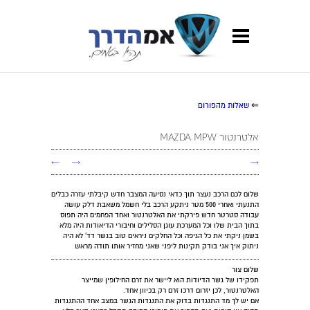
⇐
שאלות מהפורום
אלטרנטור MAZDA MPW
←
→
→
שלום לכם הרכב נעצר תוך כדאי נסיעה המצבר חדש קיבלתי עזרה כבלים
התנעתי ואחרי 500 מטר ניתקע הרכב בלי חשמל משאבת דלק עושה
עבודה סטרטר חדש פירקתי את האלטרנטור ואחד הפחמים היה תפוס
בתוך הבית שלו וכל המערכת עוגן הסלילים וחיבורי הדיאודות היה מלא
בשמן ניקתי את כל הגיפה וכל החלקים ניראים טוב בגשר דד' לא היה
ניתוק איך אני בודק תקינות ליפני שאני מחזיר אותו תודה מראש
שלום צור
תפקידו של גשר הדיודות הוא ליישר את זרם החילופין שמייצר
האלטרנטור, לכן יזרום דרכו זרם רק בכיוון אחד.
אם יש לך מד התנגדות בדוק את התנגדות הגשר במצב אחד ההתנגדות