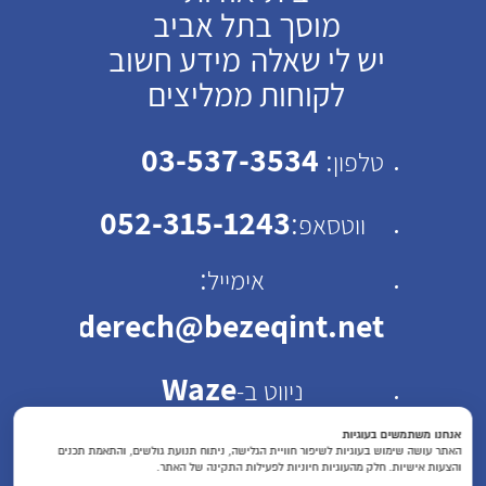
מוסך בתל אביב
יש לי שאלה
מידע חשוב
לקוחות ממליצים
03-537-3534
:
טלפון
052-315-1243
:
ווטסאפ
:
אימייל
emhaderech@bezeqint.net
Waze
ניווט ב-
כתובת: רחוב ישראל ב"ק
אנחנו משתמשים בעוגיות
האתר עושה שימוש בעוגיות לשיפור חוויית הגלישה, ניתוח תנועת גולשים, והתאמת תכנים
והצעות אישיות. חלק מהעוגיות חיוניות לפעילות התקינה של האתר.