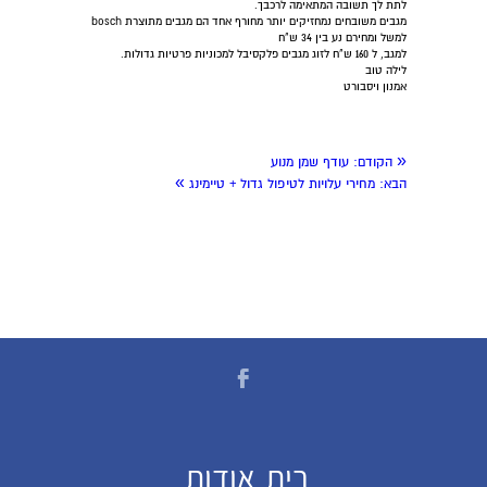
לתת לך תשובה המתאימה לרכבך.
מגבים משובחים נמחזיקים יותר מחורף אחד הם מגבים מתוצרת bosch
למשל ומחירם נע בין 34 ש"ח
למגב, ל 160 ש"ח לזוג מגבים פלקסיבל למכוניות פרטיות גדולות.
לילה טוב
אמנון ויסבורט
«
הקודם:
עודף שמן מנוע
»
הבא:
מחירי עלויות לטיפול גדול + טיימינג
בית
אודות