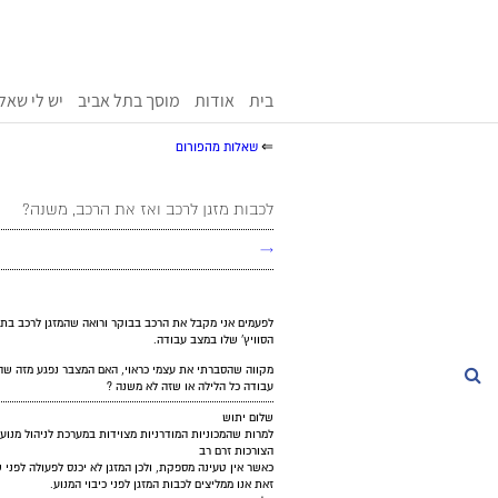
בית
אודות
מוסך בתל אביב
יש לי שאל
⇐
שאלות מהפורום
לכבות מזגן לרכב ואז את הרכב, משנה?
→
לפעמים אני מקבל את הרכב בבוקר ורואה שהמזגן לרכב בתכ
הסוויץ' שלו במצב עבודה.
מקווה שהסברתי את עצמי כראוי, האם המצבר נפגע מזה שהס
חיפוש
עבודה כל הלילה או שזה לא משנה ?
שלום יתוש
למרות שהמכוניות המודרניות מצוידות במערכת לניהול מנוע
הצורכות זרם רב
כאשר אין טעינה מספקת, ולכן המזגן לא יכנס לפעולה לפני
זאת אנו ממליצים לכבות המזגן לפני כיבוי המנוע.