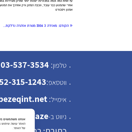
על אחת כמה וכמה במכוניות ישנות יותר שאינן מצוידות במח
אחרי שהמנוע כבר עובד, ונכבה המזגן ורק אחרכך את המנוע.
אמנון ויסבורט
«
הקודם:
מאזדה 3 2006 מנורת אזהרה נדלקת...
03-537-3534
:
טלפון
52-315-1243
:
ווטסאפ
ezeqint.net
:
אימייל
Waze
ניווט ב-
אנחנו משתמשים בעו
האתר עושה שימוש בעו
כתובת: רחוב ישראל ב"ק 30 תל
של האתר.