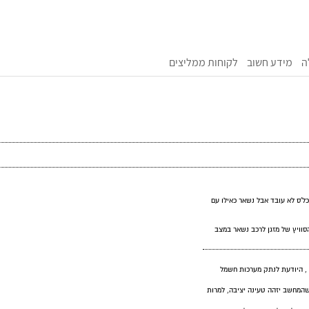
ה
מידע חשוב
לקוחות ממליצים
ל'ס לא עובד אבל נשאר כאילו עם
וויץ של מזגן לרכב נשאר במצב
 , היודעת לנתק מערכות חשמל
 שהמחשב יזהה טעינה יציבה, למרות