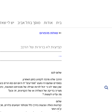
בית
אודות
מוסך בתל אביב
יש לי שאל
⇐
שאלות מהפורום
קפיצות לא ברורות של הרכב
→
שלום לכם
הרכב שלנו מרבה לקפוץ בזמן האחרון.
במפרים שפעם היו מעט "מפריעים" לו היום הם כמו הרים בשב
שכן אמר לנו כי יכול להיות שגילה של מכוניתנו האהובה, נדמה לי
חיפוש
מצריך בדיקה של השלדה או של הקפיצים, זה נכון?
מה עלינו לעשות ?
שלום
ק"מ ויותר