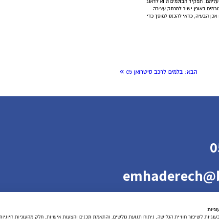
עליהם. תפקיד הבולמים ה וא לדאוג
גורמים באופן ישיר למרחק עצירה
אכן הבעיה, כדאי להכנס למוסך כדי
»
הבא:
בלמים לרכב סיטרואן c5
0
emhaderech@b
גיות
גיות לשיפור חוויית הגלישה, ניתוח תנועת גולשים, והתאמת תכנים והצעות אישיות. חלק מהעוגיות חיוניו