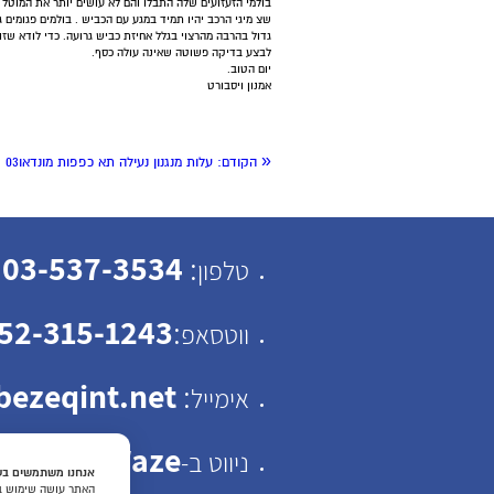
בולמי הזעזועים שלה התבלו והם לא עושים יותר את המוטל 
שצ מיגי הרכב יהיו תמיד במגע עם הכביש . בולמים פגומים 
גדול בהרבה מהרצוי בגלל אחיזת כביש גרועה. כדי לודא שזו 
לבצע בדיקה פשוטה שאינה עולה כסף.
יום הטוב.
אמנון ויסבורט
«
הקודם:
עלות מנגנון נעילה תא כפפות מונדאו03
03-537-3534
:
טלפון
52-315-1243
:
ווטסאפ
ezeqint.net
:
אימייל
Waze
ניווט ב-
אנחנו משתמשים בעו
האתר עושה שימוש בעו