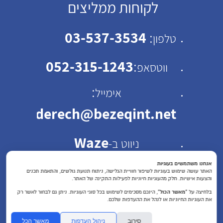
לקוחות ממליצים
03-537-3534
:
טלפון
052-315-1243
:
ווטסאפ
:
אימייל
emhaderech@bezeqint.net
Waze
ניווט ב-
כתובת: רחוב ישראל ב"ק
אנחנו משתמשים בעוגיות
האתר עושה שימוש בעוגיות לשיפור חוויית הגלישה, ניתוח תנועת גולשים, והתאמת תכנים
והצעות אישיות. חלק מהעוגיות חיוניות לפעילות התקינה של האתר.
30 תל אביב
בלחיצה על
“מאשר הכול”
, הינכם מסכימים לשימוש בכל סוגי העוגיות. ניתן גם לבחור לאשר רק
את העוגיות החיוניות או לנהל את ההעדפות שלכם.
שעות פעילות : א'-ה'
סירוב
ניהול העדפות
מאשר הכל