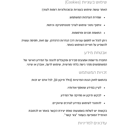
שימוש בעוגיות (Cookies)
האתר עושה שימוש בעוגיות ובטכנולוגיות דומות לצורך:
שמירת העדפות המשתמש.
איסוף נתוני שימוש לצרכי סטטיסטיקה וניתוח.
התאמת תכנים ופרסומות.
ניתן לנהל או לחסום עוגיות דרך הגדרות הדפדפן. עם זאת, חסימה עשויה
להשפיע על חוויית השימוש באתר.
אבטחת מידע
החברה מיישמת אמצעים סבירים ומקובלים להגנה על המידע האישי של
המשתמשים מפני גישה בלתי מורשית, שימוש לרעה, אובדן או שינוי.
זכויות המשתמש
בהתאם לחוק הגנת הפרטיות (כולל תיקון 13), לכל אדם יש זכות:
לעיין במידע שנאסף אודותיו.
לבקש תיקון או מחיקה של המידע.
להתנגד לשימוש במידע לצרכים שיווקיים.
בקשות יש לשלוח באמצעות טופס יצירת הקשר באתר או לכתובת
האימייל המופיעה בעמוד "צור קשר".
עדכונים למדיניות