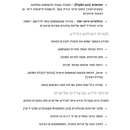
פופאפים (כגון Poptin)
– החברה עשויה להשתמש בחלונות
קופצים לצורך איסוף פרטי יצירת קשר, הרשמות לרשימות דיוור, או
הצעות שיווקיות.
ניוזלטרים ודיוור ישיר
– במידה שהמשתמש בוחר להירשם, ייאספו
פרטי האימייל לשם שליחת עדכונים ותכנים שיווקיים.
מטרות השימוש במידע
המידע הנאסף ישמש את החברה לצרכים הבאים:
ניהול ושיפור האתר וחוויית המשתמש.
מתן שירותים, מענה לפניות ותמיכה.
ניתוח נתוני שימוש ושיפור תכנים.
שיווק, פרסום והצעות מותאמות אישית (בכפוף לקבלת הסכמה,
במידת הצורך).
עמידה בדרישות החוק ואכיפת תנאי השימוש באתר.
שיתוף מידע עם צדדים שלישיים
החברה אינה מעבירה מידע אישי לצדדים שלישיים אלא במקרים הבאים:
ספקי שירותים טכנולוגיים (כגון Google Analytics או ספקי דיוור).
כאשר הדבר מתחייב על פי דין או צו שיפוטי.
לצורך הגנה על זכויות החברה, המשתמשים או הציבור.