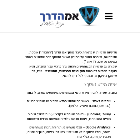
מדיניות פרטיות זו מתארת כיצד
מוסך אמ הדרך
("החברה") אוספת,
משתמשת, שומרת ומגנה על המידע האישי הנאסף מהמשתמשים באתר
האינטרנט שלה ("האתר").
שמירה על פרטיות המשתמשים מהווה ערך מרכזי עבור החברה, והיא
פועלת בהתאם להוראות
חוק הגנת הפרטיות, התשמ"א–1981
, כפי
שתוקן בתיקון 13, ובכפוף לכל דין רלוונטי.
איזה מידע נאסף?
החברה עשויה לאסוף מידע אישי ומשתמשים באמצעים שונים, לרבות:
טפסים באתר
– כאשר המשתמש ממלא טפסים או משאיר פרטים
(כגון שם, כתובת אימייל, טלפון).
עוגיות (Cookies)
– האתר משתמש בקבצי עוגיות לצורך שיפור
חוויית המשתמש, ניתוח תנועת גולשים והתאמת תכנים ופרסומות.
Google Analytics
– הכלי משמש לניתוח התנהגות משתמשים
באתר, וכולל איסוף מידע סטטיסטי כמו דפי כניסה, משך השהייה,
מכשירים, מיקום כללי ועוד.