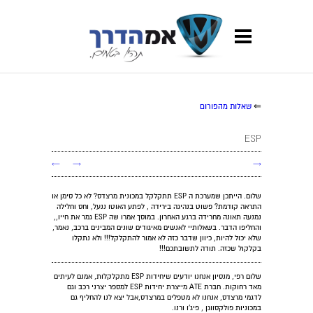
⇐
שאלות מהפורום
ESP
←
→
→
שלום. הייתכן שמערכת ה ESP תתקלקל במכונית מרצדס? לא כל סימן או
התראה קודמת? פשוט בנהיגה בירידה , לפתע האוטו ננעל, וחס וחלילה
נמנעה תאונה מחרידה ברגע האחרון. במוסך אמרו שה ESP גמר את חייו,,
והחליפו הדבר. בשאלותיי לאנשים מאיגודים שונים המבינים ברכב, נאמר,
שלא יכול להיות, כיוון שדבר כזה לא אמור להתקלקל!!! ולא נתקלו
בקלקול שכזה. תודה לתשובתכם!!!
שלום רפי, מנסיון אנחנו יודעים שיחידות ESP מתקלקלות, אמנם לעיתים
מאד רחוקות. חברת ATE מייצרת יחידות ESP למספר יצרני רכב וגם
לדגמי מרצדס, אנחנו לא מטפלים במרצדס,אבל יצא לנו להחליף גם
במכוניות פולקסווגן , פיג'ו ורנו.