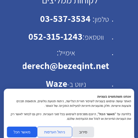
לקוחות ממליצים
03-537-3534
:
טלפון
052-315-1243
:
ווטסאפ
:
אימייל
emhaderech@bezeqint.net
Waze
ניווט ב-
כתובת: רחוב ישראל ב"ק
אנחנו משתמשים בעוגיות
האתר עושה שימוש בעוגיות לשיפור חוויית הגלישה, ניתוח תנועת גולשים, והתאמת תכנים
והצעות אישיות. חלק מהעוגיות חיוניות לפעילות התקינה של האתר.
30 תל אביב
בלחיצה על
“מאשר הכול”
, הינכם מסכימים לשימוש בכל סוגי העוגיות. ניתן גם לבחור לאשר רק
את העוגיות החיוניות או לנהל את ההעדפות שלכם.
שעות פעילות : א'-ה'
סירוב
ניהול העדפות
מאשר הכל