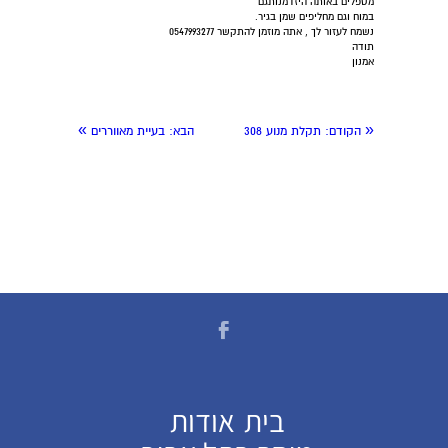
מטפלים באותה היזדמנותגם
במוח וגם מחליפים שמן בגיר.
נשמח לעזור לך , אתה מוזמן להתקשר 0547993277
תודה
אמנון
»
«
הקודם:
תקלת מנוע 308
הבא:
בעיית מאווררים
בית
אודות