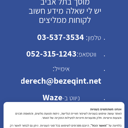
מוסך בתל אביב
יש לי שאלה
מידע חשוב
לקוחות ממליצים
03-537-3534
:
טלפון
052-315-1243
:
ווטסאפ
:
אימייל
emhaderech@bezeqint.net
Waze
ניווט ב-
כתובת: רחוב ישראל ב"ק
אנחנו משתמשים בעוגיות
האתר עושה שימוש בעוגיות לשיפור חוויית הגלישה, ניתוח תנועת גולשים, והתאמת תכנים
והצעות אישיות. חלק מהעוגיות חיוניות לפעילות התקינה של האתר.
30 תל אביב
בלחיצה על
“מאשר הכול”
, הינכם מסכימים לשימוש בכל סוגי העוגיות. ניתן גם לבחור לאשר רק