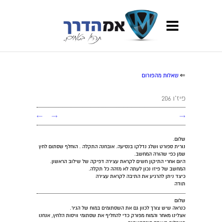
⇐
שאלות מהפורום
פיז'ו 206
←
→
→
שלום.
נורית ספורט ושלג נדלקו בנסיעה. אובחנה התקלה . הוחלף שסתום לחץ
שמן כפי שהורה המחשב.
היום אחרי התיקון חשים לקראת עצירה דפיקה של שילוב הראשון.
המחשב של פיזו נכון לעתה לא מזהה כל תקלה.
כיצד ניתן להרגיע את התיבה לקראת עצירה
תודה
שלום
כנראה שיש צורך לכוון גם את השסתומים במוח של הגיר.
אצלינו מאחר והמוח מפורק כדי להחליף את שסתומי וויסות הלחץ, אנחנו