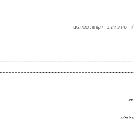
ה
מידע חשוב
לקוחות ממליצים
טע.
 להחליפו.