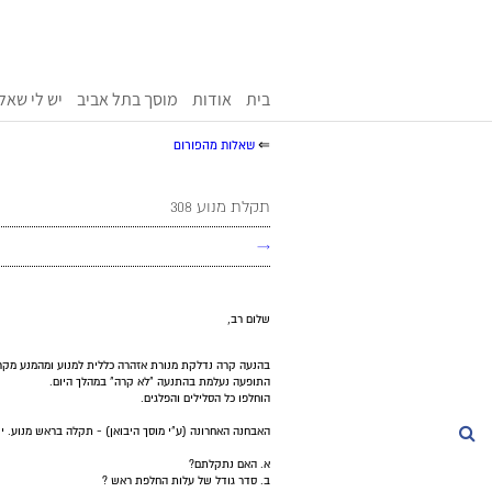
בית
אודות
מוסך בתל אביב
יש לי שאל
⇐
שאלות מהפורום
תקלת מנוע 308
→
שלום רב,
בהנעה קרה נדלקת מנורת אזהרה כללית למנוע ומהמנע מקר
התופעה נעלמת בהתנעה "לא קרה" במהלך היום.
הוחלפו כל הסלילים והפלגים.
האבחנה האחרונה (ע"י מוסך היבואן) - תקלה בראש מנוע. יש
חיפוש
א. האם נתקלתם?
ב. סדר גודל של עלות החלפת ראש ?