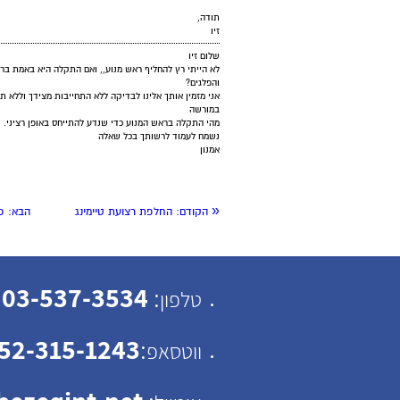
תודה,
זיו
שלום זיו
לא הייתי רץ להחליף ראש מנוע,, ואם התקלה היא באמת בר
והפלגים?
אני מזמין אותך אלינו לבדיקה ללא התחייבות מצידך וללא 
במורשה
מהי התקלה בראש המנוע כדי שנדע להתייחס באופן רציני.
נשמח לעמוד לרשותך בכל שאלה
אמנון
«
הקודם:
החלפת רצועת טיימינג
הבא:
פיז
03-537-3534
:
טלפון
52-315-1243
:
ווטסאפ