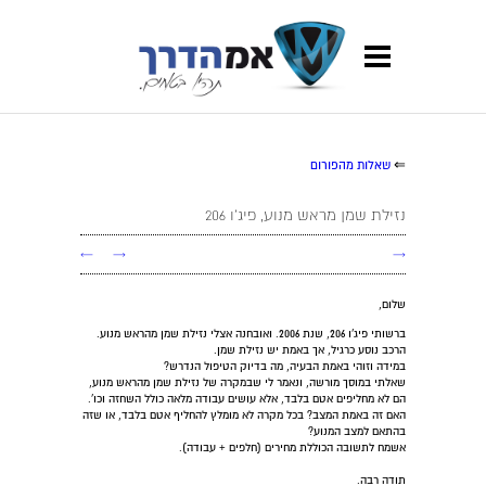
⇐
שאלות מהפורום
נזילת שמן מראש מנוע, פיג'ו 206
←
→
→
שלום,
ברשותי פיג'ו 206, שנת 2006. ואובחנה אצלי נזילת שמן מהראש מנוע.
הרכב נוסע כרגיל, אך באמת יש נזילת שמן.
במידה וזוהי באמת הבעיה, מה בדיוק הטיפול הנדרש?
שאלתי במוסך מורשה, ונאמר לי שבמקרה של נזילת שמן מהראש מנוע,
הם לא מחליפים אטם בלבד, אלא עושים עבודה מלאה כולל השחזה וכו'.
האם זה באמת המצב? בכל מקרה לא מומלץ להחליף אטם בלבד, או שזה
בהתאם למצב המנוע?
אשמח לתשובה הכוללת מחירים (חלפים + עבודה).
תודה רבה.