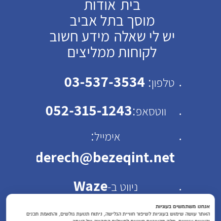
בית
אודות
מוסך בתל אביב
יש לי שאלה
מידע חשוב
לקוחות ממליצים
03-537-3534
:
טלפון
052-315-1243
:
ווטסאפ
:
אימייל
emhaderech@bezeqint.net
Waze
ניווט ב-
כתובת: רחוב ישראל ב"ק
אנחנו משתמשים בעוגיות
האתר עושה שימוש בעוגיות לשיפור חוויית הגלישה, ניתוח תנועת גולשים, והתאמת תכנים