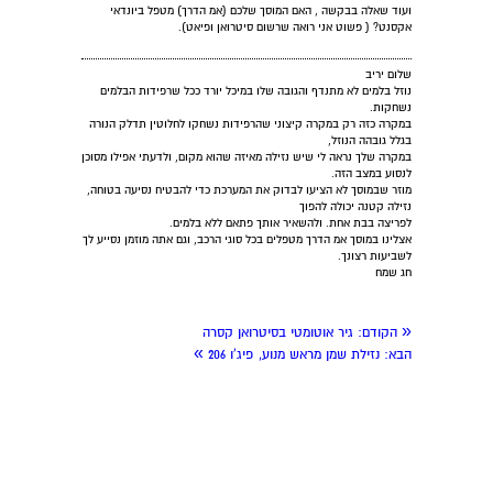
ועוד שאלה בבקשה , האם המוסך שלכם (אמ הדרך) מטפל ביונדאי
אקסנט? ( פשוט אני רואה שרשום סיטרואן ופיאט).
שלום יריב
נוזל בלמים לא מתנדף והגובה שלו במיכל יורד ככל שרפידות הבלמים
נשחקות.
במקרה כזה רק במקרה קיצוני שהרפידות נשחקו לחלוטין תדלק הנורה
בגלל גובהה הנוזל,
במקרה שלך נראה לי שיש נזילה מאיזה שהוא מקום, ולדעתי אפילו מסוכן
לנסוע במצב הזה.
מוזר שבמוסך לא הציעו לבדוק את המערכת כדי להבטיח נסיעה בטוחה,
נזילה קטנה יכולה להפוך
לפריצה בבת אחת. ולהשאיר אותך פתאם ללא בלמים.
אצלינו במוסך אמ הדרך מטפלים בכל סוגי הרכב, וגם אתה מוזמן נסייע לך
לשביעות רצונך.
חג שמח
«
הקודם:
גיר אוטומטי בסיטרואן קסרה
»
הבא:
נזילת שמן מראש מנוע, פיג'ו 206