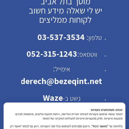
מוסך בתל אביב
יש לי שאלה
מידע חשוב
לקוחות ממליצים
03-537-3534
:
טלפון
052-315-1243
:
ווטסאפ
:
אימייל
emhaderech@bezeqint.net
Waze
ניווט ב-
כתובת: רחוב ישראל ב"ק
אנחנו משתמשים בעוגיות
האתר עושה שימוש בעוגיות לשיפור חוויית הגלישה, ניתוח תנועת גולשים, והתאמת תכנים
והצעות אישיות. חלק מהעוגיות חיוניות לפעילות התקינה של האתר.
30 תל אביב
בלחיצה על
“מאשר הכול”
, הינכם מסכימים לשימוש בכל סוגי העוגיות. ניתן גם לבחור לאשר רק