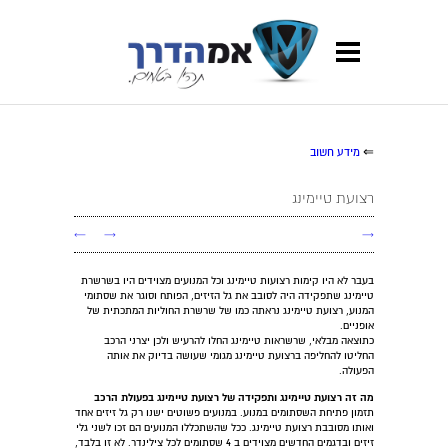
⇐
מידע חשוב
רצועת טיימינג
←
→
→
בעבר לא היו קימות רצועות טיימינג וכל המנועים מצוידים היו בשרשרת
טיימינג שתפקידה היה לסובב את גל הזיזים, הפותח וסוגר את שסתומי
המנוע, רצועת טיימינג נראתה כמו של שרשרת החוליות המתכתית של
אופניים.
כתוצאה מבלאי, שרשראות טיימינג החלו להרעיש ולכן יצרני הרכב
החליטו להחליפה ברצועת טיימינג מגומי שעושה בדיוק את אותה
הפעולה.
מה זה רצועת טיימינג ותפקידה של רצועת טיימינג בפעולת הרכב
תזמון פתיחת השסתומים במנוע. במנועים פשוטים ישנו רק גל זיזים אחד
ואותו מסובבת רצועת טיימינג. ככל שהשתכללו המנועים הם זכו לשני גלי
זיזים ובדגמים החדשים מצוידים ב 4 שסתומים לכל צילינדר. לא זו בלבד,