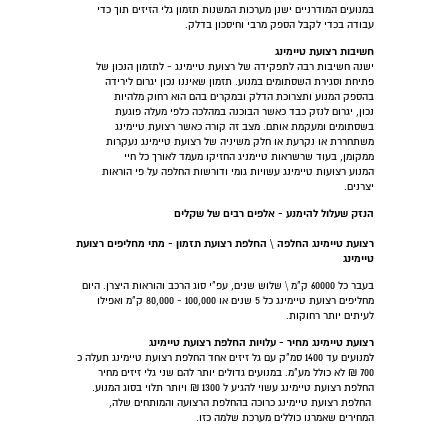
במנועים המודרניים ישנן מערכות המשנות תזמון גלי הזיזים תוך כדי
עבודה בכדי לקבל הספק מרבי וחיסכון בדלק.
חשיבות רצועת טיימינג
ישנה חשיבות רבה לתפקידה של רצועת טיימינג - לתזמון הנכון של
פתיחת וסגירת השסתומים במנוע. תזמון שאיננו נכון יגרום לירידה
בהספק המנוע ותצרוכת הדלק ובמקרים בהם הוא רחוק מלהיות
נכון, יגרום לנזק כבד כאשר הבוכנה במהלכה כלפי מעלה פוגעת
בשסתומים ומעקמת אותם. מצב זה קורה כאשר רצועת טיימינג
משתחררת או נקרעת או חלק משיניה של רצועת טיימינג נעקרות
ממקומן, בעוד שרשראות טיימניג החזיקו מעמד לאורך כל חיי
המנוע רצועות טיימינג עשויות גומי ודורשות החלפה על פי הוראות
יצרנים.
הנזק שעלול להימנע - אלפים רבים של שקלים
רצועת טיימינג החלפה \ החלפת רצועת תזמון - מתי מחליפים רצועת
טיימינג
בעבר כל 60000 ק"מ \ שלוש שנים, עפ"י סוג הרכב והוראות היצרן. היום
מחליפים רצועת טיימינג כל 5 שנים או 100,000 - 80,000 ק"מ ואפילו
לעיתים יותר רחוקות.
רצועת טיימינג מחיר - עלויות החלפת רצועת טיימינג
למנועים עד 1400 סמ"ק עם גל זיזים אחד החלפת רצועת טיימינג תעלה כ
700 ₪ לא כולל מע"מ. במנועים גדולים יותר להם שני גלי זיזים מחיר
החלפת רצועת טיימינג עשוי להגיע ל 1300 ₪ ויותר תלוי בסוג המנוע.
החלפת רצועת טיימינג כרוכה בהחלפת הרצועה והמותחים שלה,
המחירים שאמרנו כוללים מערכת שלמה כזו.