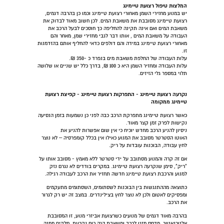
המלצות טיפול רצועת טיימינג
יש במנוע מחזירי השמן מאחורי רצועת טיימינג וכמו כן בהרבה דגמים,
רצועת טיימינג מסובבת את משאבת המים. לכן חשוב מאוד לבדוק את
משאבת המים ואם אינה תקינה להחליפה כך חוסכים לבעל הרכב את
העבודה על משאבת המים , אותו דבר לגבי מחזירי שמן, מאחר והם
מאחורי רצועת טיימינג במידה והם דולפים כדאי להחליף אותם בהזדמנות
זו.
עלות העבודה של החלפת משאבת מים בנפרד כ -350 ₪.
עלות העבודה ומחזיר השמן היא כ 100 ₪, בדרך כלל יש שניים או שלושה
תלוי במספר גלי הזיזים.
נקרעה רצועת טיימינג - התפרקות רצועת טיימינג - קפיצת רצועת
טיימינג ממקומה
כאשר רצועת טיימינג מתפרקת הרכב כבה לפני כן נשמעות בזמן הנסיעה
נקישות לפרק זמן קצר מאוד.
ניסיון להניע הרכב מחדש יוכיח כי אין שום אפשרות להניע את
האוטו הסטרטר מסובב את המנוע כאילו אין בכלל קומפרסיה – לא נוצר
לחץ עבודה, הבוכנות עובדות על ריק.
אם זה קרה והמנוע מסתובב על ידי סטרטר ללא מאמץ - מסובב אותו על
"ריק", סימן שנקרעה רצועת טיימינג. במקרים בודדים לא נגרם נזק
למנוע והרכבת רצועת טיימינג חדשה תחזיר את הרכב לעבודה רגילה.
כתוצאה מההתנגשות בין הבוכנות לשסתומים, השסתומים מתעקמים
ומפסיקים לאטום ולכן לא נוצר לחץ בצילינדרים. במצב זה יש רק לגרור
את הרכב.
בהרבה מאוד דגמים של מנועים כשרצועת אביזרי מנוע, זו המסובבת
אלטרנאטור, מדחס מזגן לרכב ומשאבת הגה כוח נקרעת, חלקים ממנה