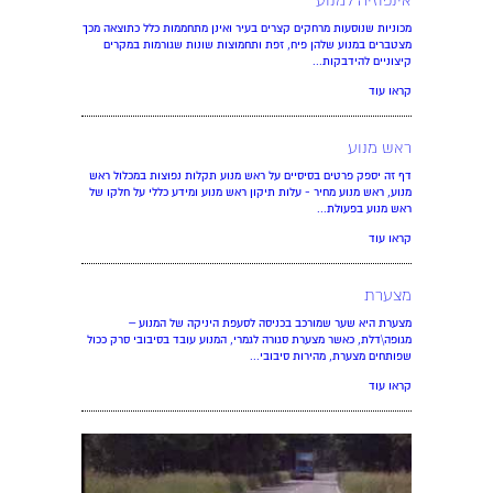
אינפוזיה למנוע
מכוניות שנוסעות מרחקים קצרים בעיר ואינן מתחממות כלל כתוצאה מכך
מצטברים במנוע שלהן פיח, זפת ותחמוצות שונות שגורמות במקרים
קיצוניים להידבקות...
קראו עוד
ראש מנוע
דף זה יספק פרטים בסיסיים על ראש מנוע תקלות נפוצות במכלול ראש
מנוע, ראש מנוע מחיר - עלות תיקון ראש מנוע ומידע כללי על חלקו של
ראש מנוע בפעולת...
קראו עוד
מצערת
מצערת היא שער שמורכב בכניסה לסעפת היניקה של המנוע –
מגופה\דלת, כאשר מצערת סגורה לגמרי, המנוע עובד בסיבובי סרק ככול
שפותחים מצערת, מהירות סיבובי...
קראו עוד