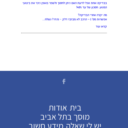
בבדיקה אחת נוכל לדעת האם ניתן לחסוך ולשפר באופן ניכר את ביצועי
המנוע. חסכון של עד 40%!
מה יקרה אחרי הבדיקה?
אפשרות מס' 1 – הרכב לא מבזבז דלק - נהדר! נשלח...
קראו עוד
בית
אודות
מוסך בתל אביב
יש לי שאלה
מידע חשוב