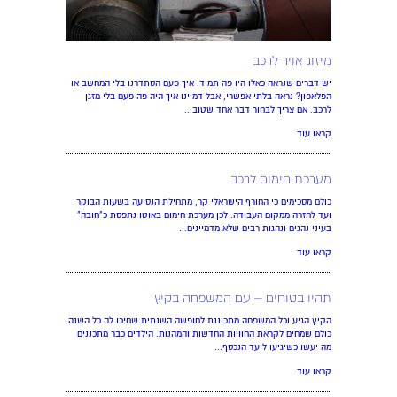
מיזוג אויר לרכב
יש דברים שנראה כאלו היו פה תמיד. איך פעם הסתדרנו בלי המחשב או
הפלאפון? נראה בלתי אפשרי, אבל דמיינו איך היה פה פעם בלי מזגן
לרכב. אם צריך לבחור דבר אחד שטוב...
קראו עוד
מערכת חימום לרכב
כולם מסכימים כי החורף הישראלי קר, מתחילת הנסיעה בשעות הבוקר
ועד לחזרה ממקום העבודה. לכן מערכת חימום באוטו נתפסת כ"חובה"
בעיני נהגים ונהגות רבים שלא מדמיינים...
קראו עוד
תהיו בטוחים – עם המשפחה בקיץ
הקיץ הגיע וכל המשפחה מתכוננת לחופשה השנתית שחיכו לה כל השנה.
כולם שמחים לקראת החוויות החדשות והמהנות. הילדים כבר מתכננים
מה יעשו כשיגיעו ליעד הנכסף...
קראו עוד