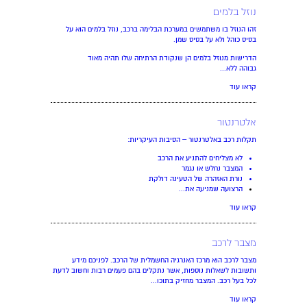
נוזל בלמים
זהו הנוזל בו משתמשים במערכת הבלימה ברכב, נוזל בלמים הוא על
בסיס כוהל ולא על בסיס שמן.
הדרישות מנוזל בלמים הן שנקודת הרתיחה שלו תהיה מאוד
גבוהה ללא...
קראו עוד
אלטרנטור
תקלות רכב באלטרנטור – הסיבות העיקריות:
לא מצליחים להתניע את הרכב
המצבר נחלש או נגמר
נורת האזהרה של הטעינה דולקת
הרצועה שמניעה את...
קראו עוד
מצבר לרכב
מצבר לרכב הוא מרכז האנרגיה החשמלית של הרכב. לפניכם מידע
ותשובות לשאלות נוספות, אשר נתקלים בהם פעמים רבות וחשוב לדעת
לכל בעל רכב. המצבר מחזיק בתוכו...
קראו עוד