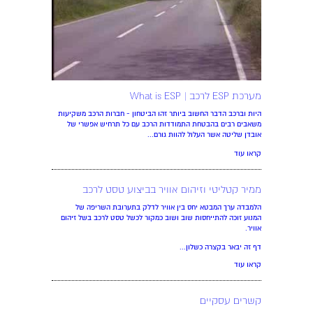
מערכת ESP לרכב | What is ESP
היות וברכב הדבר החשוב ביותר זהו הביטחון - חברות הרכב משקיעות
משאבים רבים בהבטחת התמודדות הרכב עם כל תרחיש אפשרי של
אובדן שליטה אשר העלול להוות גורם...
קראו עוד
ממיר קטליטי וזיהום אוויר בביצוע טסט לרכב
הלמבדה ערך המבטא יחס בין אוויר לדלק בתערובת השריפה של
המנוע זוכה להתייחסות שוב ושוב כמקור לכשל טסט לרכב בשל זיהום
אוויר.
דף זה יבאר בקצרה כשלון...
קראו עוד
קשרים עסקיים