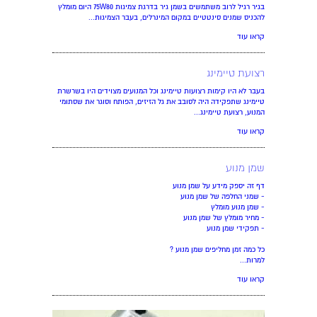
בגיר רגיל לרוב משתמשים בשמן גיר בדרגת צמיגות 75W80 היום מומלץ
להכניס שמנים סינטטיים במקום המינרלים, בעבר הצמיגות...
קראו עוד
רצועת טיימינג
בעבר לא היו קימות רצועות טיימינג וכל המנועים מצוידים היו בשרשרת
טיימינג שתפקידה היה לסובב את גל הזיזים, הפותח וסוגר את שסתומי
המנוע, רצועת טיימינג...
קראו עוד
שמן מנוע
דף זה יספק מידע על שמן מנוע
- שמני החלפה של שמן מנוע
- שמן מנוע מומלץ
- מחיר מומלץ של שמן מנוע
- תפקידי שמן מנוע
כל כמה זמן מחליפים שמן מנוע ?
למרות...
קראו עוד