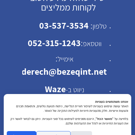
לקוחות ממליצים
03-537-3534
:
טלפון
052-315-1243
:
ווטסאפ
:
אימייל
emhaderech@bezeqint.net
Waze
ניווט ב-
כתובת: רחוב ישראל ב"ק
אנחנו משתמשים בעוגיות
האתר עושה שימוש בעוגיות לשיפור חוויית הגלישה, ניתוח תנועת גולשים, והתאמת תכנים
והצעות אישיות. חלק מהעוגיות חיוניות לפעילות התקינה של האתר.
30 תל אביב
בלחיצה על
“מאשר הכול”
, הינכם מסכימים לשימוש בכל סוגי העוגיות. ניתן גם לבחור לאשר רק
את העוגיות החיוניות או לנהל את ההעדפות שלכם.
שעות פעילות : א'-ה'